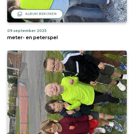
filter
ALBUM BEKIJKEN
09 september 2025
meter- en peterspel