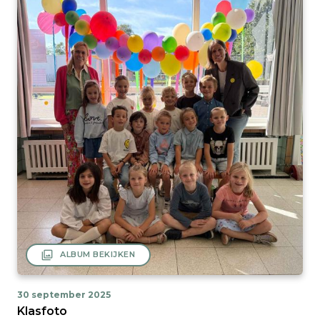
filter
ALBUM BEKIJKEN
30 september 2025
Klasfoto