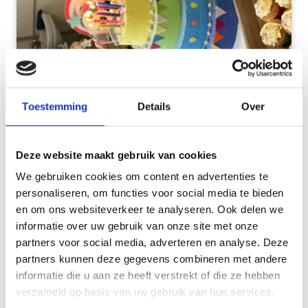
Toestemming
Details
Over
Deze website maakt gebruik van cookies
We gebruiken cookies om content en advertenties te
filter
ALBUM BEKIJKEN
personaliseren, om functies voor social media te bieden
en om ons websiteverkeer te analyseren. Ook delen we
informatie over uw gebruik van onze site met onze
07 december 2025
partners voor social media, adverteren en analyse. Deze
♥ odile is 6 jaar! ♥
partners kunnen deze gegevens combineren met andere
informatie die u aan ze heeft verstrekt of die ze hebben
verzameld op basis van uw gebruik van hun services.