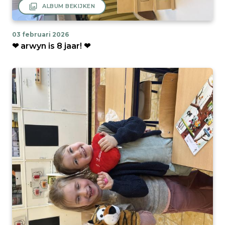
filter
ALBUM BEKIJKEN
03 februari 2026
❤ arwyn is 8 jaar! ❤