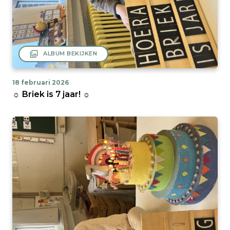
filter
ALBUM BEKIJKEN
18 februari 2026
☼ Briek is 7 jaar! ☼