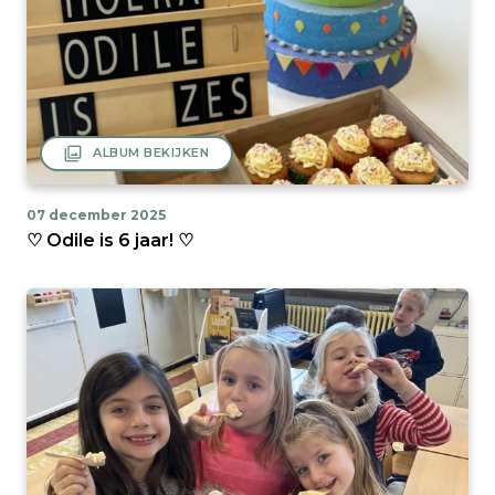
filter
ALBUM BEKIJKEN
07 december 2025
♡ Odile is 6 jaar! ♡