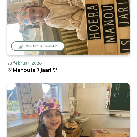
filter
ALBUM BEKIJKEN
23 februari 2026
♡ Manou is 7 jaar! ♡