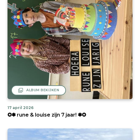
filter
ALBUM BEKIJKEN
17 april 2026
✪✽ rune & louise zijn 7 jaar! ✽✪