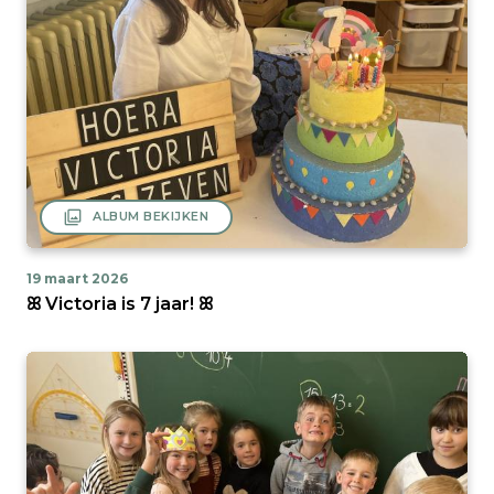
filter
ALBUM BEKIJKEN
19 maart 2026
ꕤ Victoria is 7 jaar! ꕤ