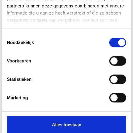
partners kunnen deze gegevens combineren met andere
informatie die u aan ze heeft verstrekt of die ze hebben
verzameld op basis van uw gebruik van hun services.
Toestemmingsselectie
Noodzakelijk
Voorkeuren
Statistieken
Marketing
filter
ALBUM BEKIJKEN
Alles toestaan