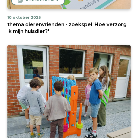
filter
ALBUM BEKIJKEN
10 oktober 2025
thema dierenvrienden - zoekspel 'Hoe verzorg
ik mijn huisdier?'