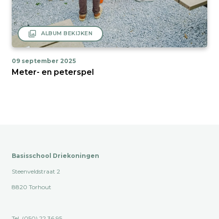
filter
ALBUM BEKIJKEN
09 september 2025
Meter- en peterspel
Basisschool Driekoningen
Steenveldstraat 2
8820 Torhout
Tel. (050) 22 36 95