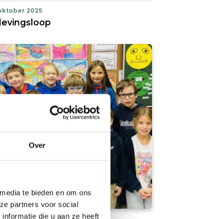
oktober 2025
levingsloop
Over
 media te bieden en om ons
filter
ALBUM BEKIJKEN
ze partners voor social
nformatie die u aan ze heeft