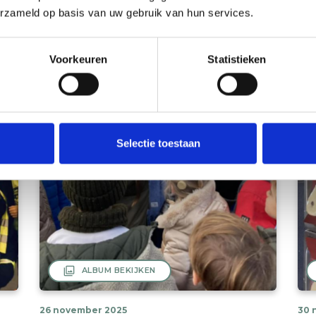
16 oktober 2025
29 
erzameld op basis van uw gebruik van hun services.
kampen bouwen
da
Voorkeuren
Statistieken
Selectie toestaan
filter
ALBUM BEKIJKEN
26 november 2025
30 