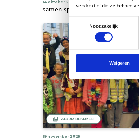
14 oktober 2025
verstrekt of die ze hebben v
samen spelen
Toestemmingsselectie
Noodzakelijk
Weigeren
filter
ALBUM BEKIJKEN
19 november 2025