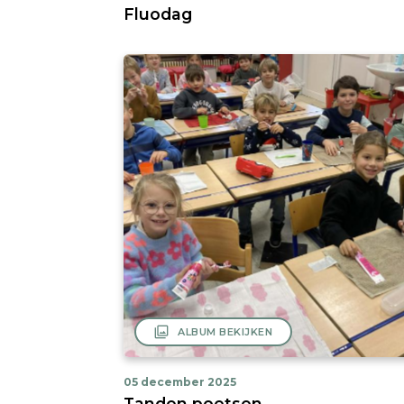
Fluodag
filter
ALBUM BEKIJKEN
05 december 2025
Tanden poetsen