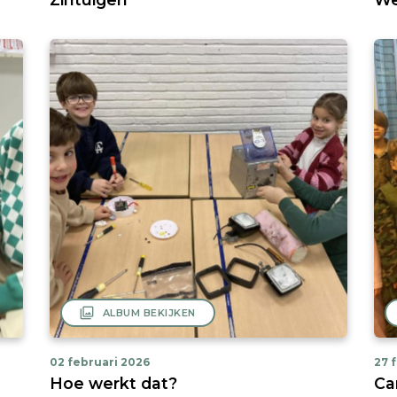
filter
ALBUM BEKIJKEN
02 februari 2026
27 
Hoe werkt dat?
Ca