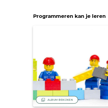
Programmeren kan je leren
filter
ALBUM BEKIJKEN